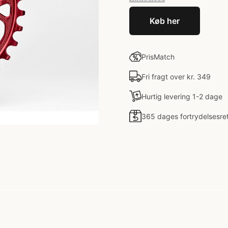
Køb her
PrisMatch
Fri fragt over kr. 349
Hurtig levering 1-2 dage
365 dages fortrydelsesre