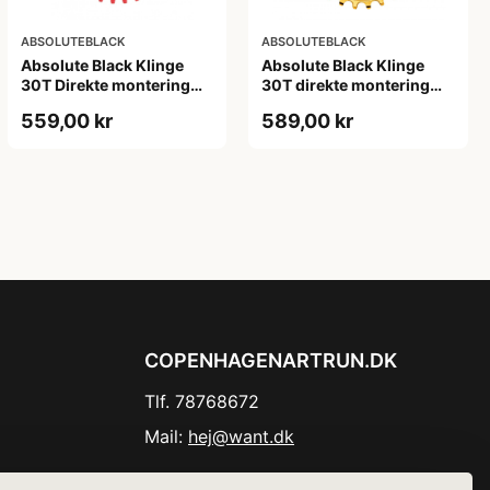
ABSOLUTEBLACK
ABSOLUTEBLACK
Absolute Black Klinge
Absolute Black Klinge
30T Direkte montering
30T direkte montering
SRAM GXP/BB30/DUB
Oval SRAM GXP Guld
559,00 kr
589,00 kr
Rød
COPENHAGENARTRUN.DK
Tlf. 78768672
Mail:
hej@want.dk
Cookie- og privatlivspolitik