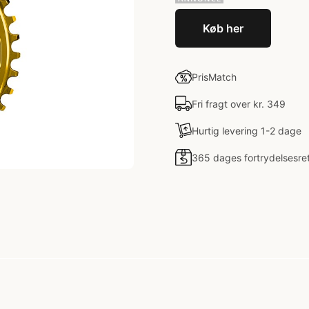
Køb her
PrisMatch
Fri fragt over kr. 349
Hurtig levering 1-2 dage
365 dages fortrydelsesre