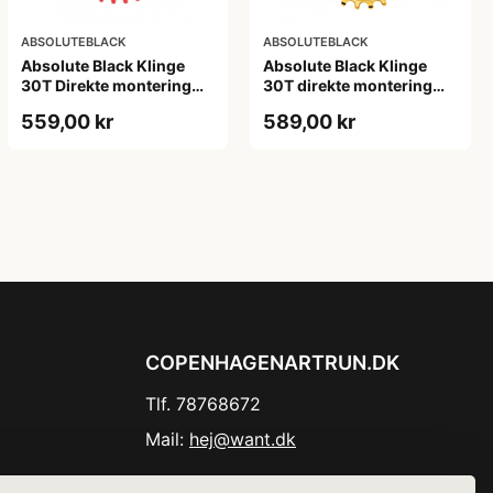
ABSOLUTEBLACK
ABSOLUTEBLACK
Absolute Black Klinge
Absolute Black Klinge
30T Direkte montering
30T direkte montering
SRAM GXP/BB30/DUB
Oval SRAM GXP Guld
559,00 kr
589,00 kr
Rød
COPENHAGENARTRUN.DK
Tlf. 78768672
Mail:
hej@want.dk
Cookie- og privatlivspolitik