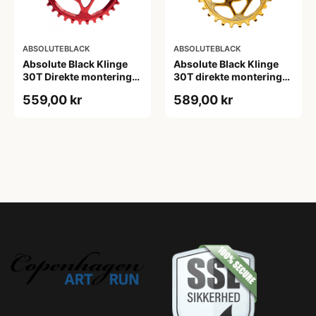
ABSOLUTEBLACK
ABSOLUTEBLACK
Absolute Black Klinge
Absolute Black Klinge
30T Direkte montering
30T direkte montering
SRAM GXP/BB30/DUB
Oval SRAM GXP Guld
559,00 kr
589,00 kr
Rød