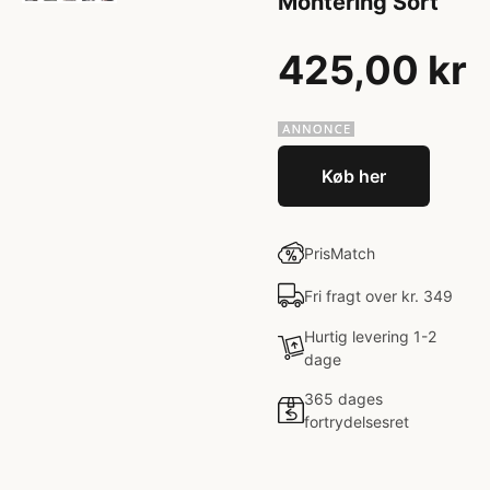
Montering Sort
425,00 kr
Køb her
PrisMatch
Fri fragt over kr. 349
Hurtig levering 1-2
dage
365 dages
fortrydelsesret