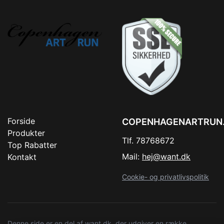
Forside
COPENHAGENARTRUN
Produkter
Tlf. 78768672
Top Rabatter
Mail:
hej@want.dk
Kontakt
Cookie- og privatlivspolitik
Denne side er en del af want.dk, der udgiver en række