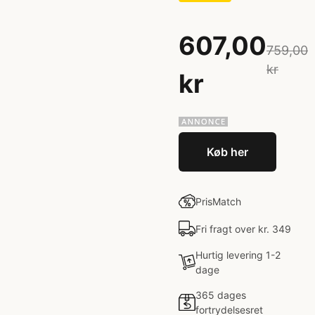
607,00
759,00
kr
kr
Køb her
PrisMatch
Fri fragt over kr. 349
Hurtig levering 1-2
dage
365 dages
fortrydelsesret