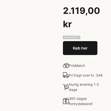
2.119,00
kr
Køb her
PrisMatch
Fri fragt over kr. 349
Hurtig levering 1-2
dage
365 dages
fortrydelsesret