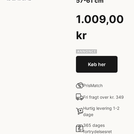
57-61 cm
1.009,00
kr
Køb her
PrisMatch
Fri fragt over kr. 349
Hurtig levering 1-2
dage
365 dages
fortrydelsesret