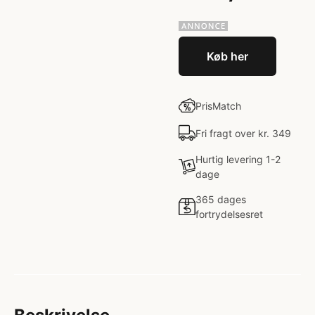
Køb her
PrisMatch
Fri fragt over kr. 349
Hurtig levering 1-2
dage
365 dages
fortrydelsesret