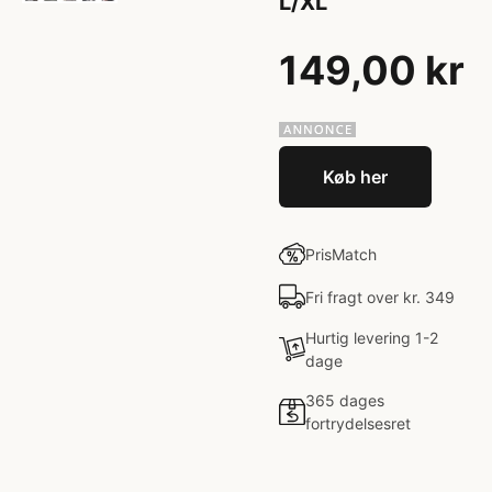
L/XL
149,00 kr
Køb her
PrisMatch
Fri fragt over kr. 349
Hurtig levering 1-2
dage
365 dages
fortrydelsesret