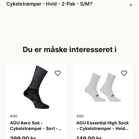
Cykelstrømper - Hvid - 2-Pak - S/M?
Du er måske interesseret i
AGU
AGU
AGU Aero Sok -
AGU Essential High Sock
Cykelstrømper - Sort -
- Cykelstrømper - Hvid -
S/M
2-Pak - L/XL
299,00 kr
149,00 kr