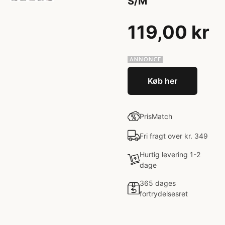
S/M
119,00 kr
Køb her
PrisMatch
Fri fragt over kr. 349
Hurtig levering 1-2
dage
365 dages
fortrydelsesret