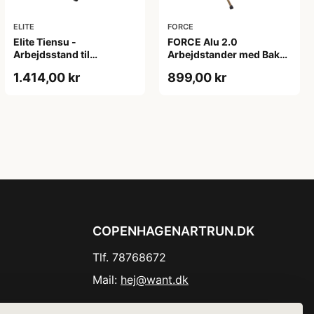
ELITE
FORCE
Elite Tiensu -
FORCE Alu 2.0
Arbejdsstand til
Arbejdstander med Bakke
cykelreparation
- Foldbar - Guld/Sort
1.414,00 kr
899,00 kr
COPENHAGENARTRUN.DK
Tlf. 78768672
Mail:
hej@want.dk
Cookie- og privatlivspolitik