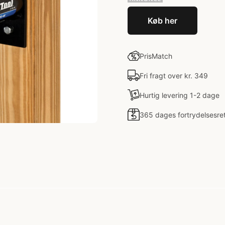
Køb her
PrisMatch
Fri fragt over kr. 349
Hurtig levering 1-2 dage
365 dages fortrydelsesre