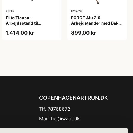
ELITE
FORCE
Elite Tiensu -
FORCE Alu 2.0
Arbejdsstand til
Arbejdstander med Bakke
cykelreparation
- Foldbar - Guld/Sort
1.414,00 kr
899,00 kr
COPENHAGENARTRUN.DK
Tlf. 78768672
Mail:
hej@want.dk
Cookie- og privatlivspolitik