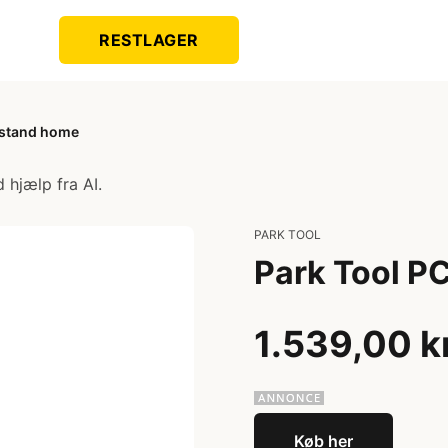
RESTLAGER
sstand home
 hjælp fra AI.
PARK TOOL
Park Tool P
1.539,00 k
Køb her