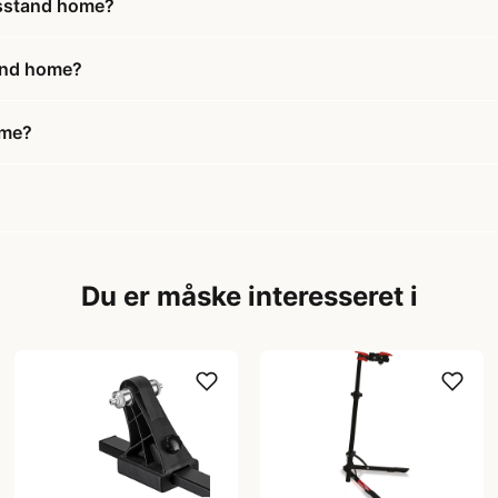
dsstand home?
tand home?
ome?
Du er måske interesseret i