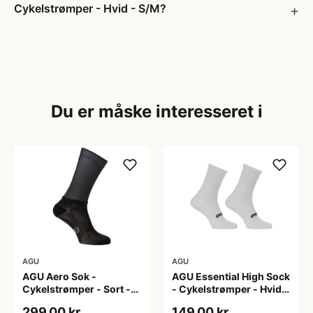
Cykelstrømper - Hvid - S/M?
Du er måske interesseret i
AGU
AGU
AGU Aero Sok -
AGU Essential High Sock
Cykelstrømper - Sort -
- Cykelstrømper - Hvid -
S/M
2-Pak - L/XL
299,00 kr
149,00 kr