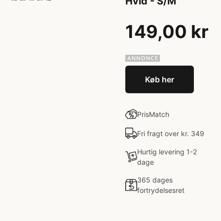
Hvid - S/M
149,00 kr
Køb her
PrisMatch
Fri fragt over kr. 349
Hurtig levering 1-2
dage
365 dages
fortrydelsesret