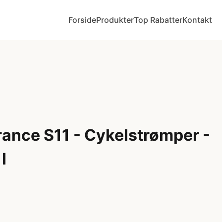
Forside
Produkter
Top Rabatter
Kontakt
ance S11 - Cykelstrømper -
I