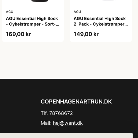
AGU
AGU
AGU Essential High Sock
AGU Essential High Sock
- Cykelstrømper - Sort-
2-Pack - Cykelstrømper -
2-Pak - S/M
Hvid - L/XL
169,00 kr
149,00 kr
COPENHAGENARTRUN.DK
Tlf. 78768672
Mail:
hej@want.dk
Cookie- og privatlivspolitik