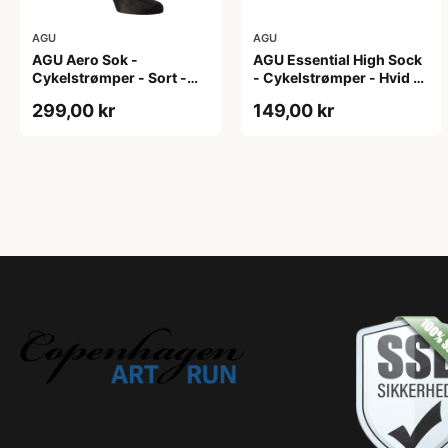
AGU
AGU
AGU Aero Sok -
AGU Essential High Sock
Cykelstrømper - Sort -
- Cykelstrømper - Hvid -
S/M
2-Pak - L/XL
299,00 kr
149,00 kr