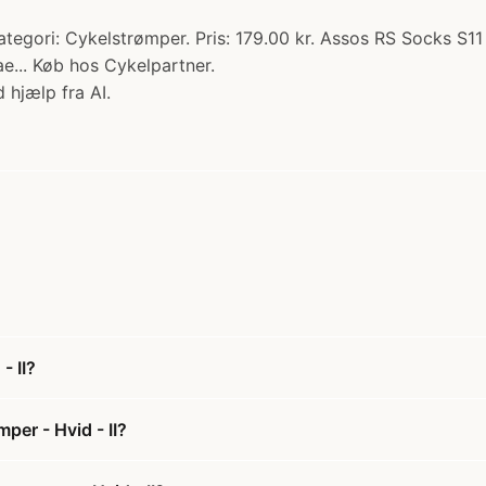
egori: Cykelstrømper. Pris: 179.00 kr. Assos RS Socks S11 e
e... Køb hos Cykelpartner.
 hjælp fra AI.
- II?
per - Hvid - II?