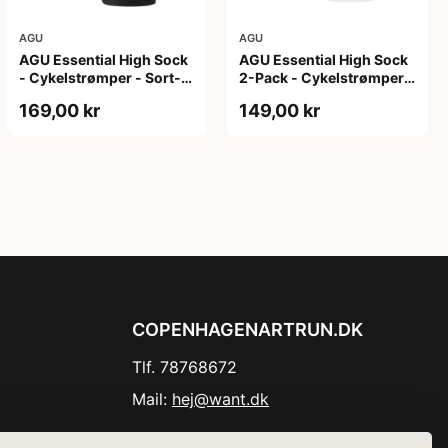
AGU
AGU
AGU Essential High Sock
AGU Essential High Sock
- Cykelstrømper - Sort-
2-Pack - Cykelstrømper -
2-Pak - S/M
Hvid - L/XL
169,00 kr
149,00 kr
COPENHAGENARTRUN.DK
Tlf. 78768672
Mail:
hej@want.dk
Cookie- og privatlivspolitik