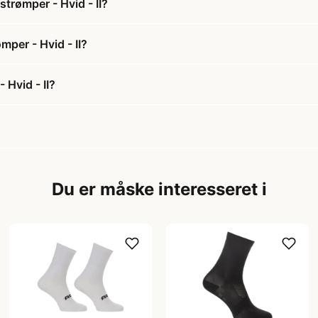
trømper - Hvid - II?
mper - Hvid - II?
 Hvid - II?
Du er måske interesseret i