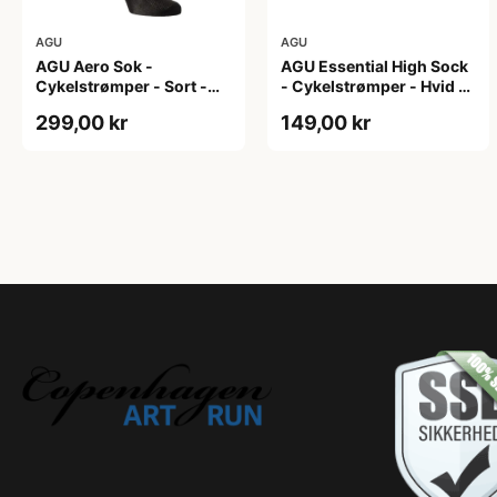
AGU
AGU
AGU Aero Sok -
AGU Essential High Sock
Cykelstrømper - Sort -
- Cykelstrømper - Hvid -
S/M
2-Pak - L/XL
299,00 kr
149,00 kr