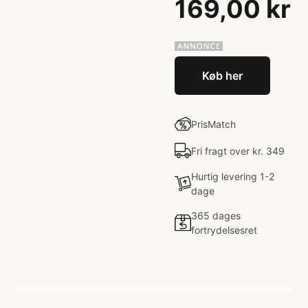
169,00 kr
Køb her
PrisMatch
Fri fragt over kr. 349
Hurtig levering 1-2
dage
365 dages
fortrydelsesret